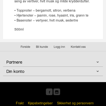
seng av vertiver, hvit musk og milde krydderdufter.
• Toppnoter – bergamott, sitron, verbena
• Hjertenoter – jasmin, rose, hyasint, iris, grønn te
• Basenoter – vertyver, hvit musk, sedertre
500ml
Forside
Bli kunde
Logg inn
Kontakt oss
Partnere
Din konto
Frakt
Kjøpsbetingelser
Sikkerhet og personvern