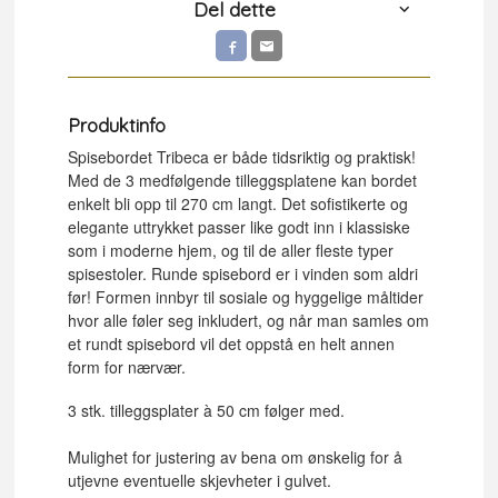
Del dette
Produktinfo
Spisebordet Tribeca er både tidsriktig og praktisk!
Med de 3 medfølgende tilleggsplatene kan bordet
enkelt bli opp til 270 cm langt. Det sofistikerte og
elegante uttrykket passer like godt inn i klassiske
som i moderne hjem, og til de aller fleste typer
spisestoler. Runde spisebord er i vinden som aldri
før! Formen innbyr til sosiale og hyggelige måltider
hvor alle føler seg inkludert, og når man samles om
et rundt spisebord vil det oppstå en helt annen
form for nærvær.
3 stk. tilleggsplater à 50 cm følger med.
Mulighet for justering av bena om ønskelig for å
utjevne eventuelle skjevheter i gulvet.