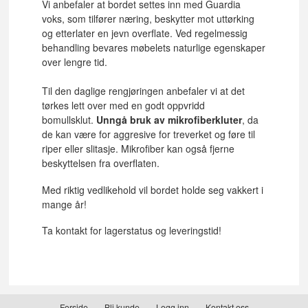
Vi anbefaler at bordet settes inn med Guardia
voks, som tilfører næring, beskytter mot uttørking
og etterlater en jevn overflate. Ved regelmessig
behandling bevares møbelets naturlige egenskaper
over lengre tid.
Til den daglige rengjøringen anbefaler vi at det
tørkes lett over med en godt oppvridd
bomullsklut.
Unngå bruk av mikrofiberkluter
, da
de kan være for aggresive for treverket og føre til
riper eller slitasje. Mikrofiber kan også fjerne
beskyttelsen fra overflaten.
Med riktig vedlikehold vil bordet holde seg vakkert i
mange år!
Ta kontakt for lagerstatus og leveringstid!
Forside
Bli kunde
Logg inn
Kontakt oss