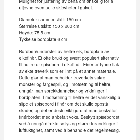
Mulighet for justering av bena om ønskelig for å
utjevne eventuelle skjevheter i gulvet.
Diameter sammenslått: 150 cm
Størrelse utslått: 150 x 200 cm
Høyde: 75,5 cm
Tykkelse bordplate 6 cm
Bordben/understell av heltre eik, bordplate av
eikefinèr. Et ofte brukt og svært populært alternativ
til heltre er spisebord i eikefinér. Finér er tynne flak
av ekte treverk som er limt på et annet materiale.
Dette gjør at man beholder treverkets vakre
mønster og fargespill, og i motsetning til heltre,
unngår man sprekkdannelser og vridninger i
bordplaten. I motsetning til heltre er det vanskelig å
slipe et spisebord i finér om det skulle oppstå
skader, og det er desto viktigere at man beskytter
finérbordet med anbefalt voks. Beskytt spisebordet
ved å unngå direkte sollys og større forandringer i
luftfuktighet, samt ved å behandle det regelmessig.