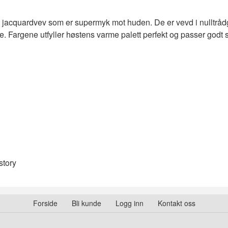
t jacquardvev som er supermyk mot huden. De er vevd i nulltrådg
bde. Fargene utfyller høstens varme palett perfekt og passer go
story
Forside
Bli kunde
Logg inn
Kontakt oss