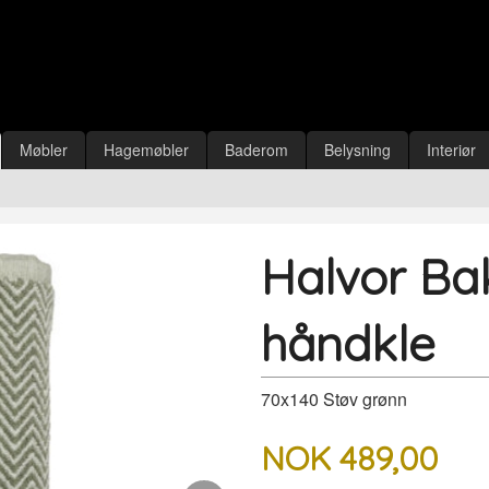
Møbler
Hagemøbler
Baderom
Belysning
Interiør
Halvor Ba
håndkle
70x140 Støv grønn
NOK
489,00