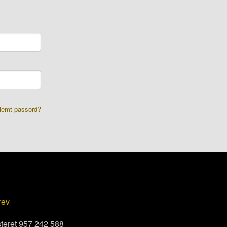
lemt passord?
rev
steret 957 242 588