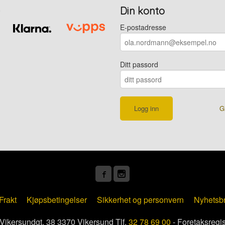
Din konto
E-postadresse
Ditt passord
G
Frakt
Kjøpsbetingelser
Sikkerhet og personvern
Nyhetsb
kersundgt. 38 3370 Vikersund Tlf.
32 78 69 00
- Foretaksregi