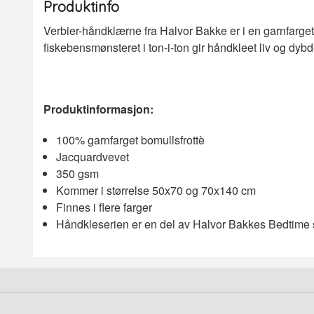
Produktinfo
Verbier-håndklærne fra Halvor Bakke er i en garnfarge
fiskebensmønsteret i ton-i-ton gir håndkleet liv og dy
Produktinformasjon:
100% garnfarget bomullsfrottè
Jacquardvevet
350 gsm
Kommer i størrelse 50x70 og 70x140 cm
Finnes i flere farger
Håndkleserien er en del av Halvor Bakkes Bedtime 