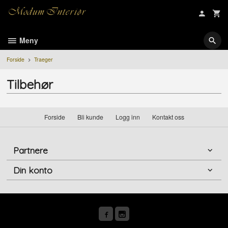
Gå
til
innholdet
Meny
Forside
Traeger
Tilbehør
Forside
Bli kunde
Logg inn
Kontakt oss
Partnere
Din konto