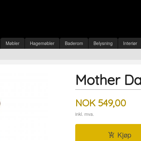
Møbler
Hagemøbler
Baderom
Belysning
Interiør
Mother Da
NOK
549,00
inkl. mva.
Kjøp