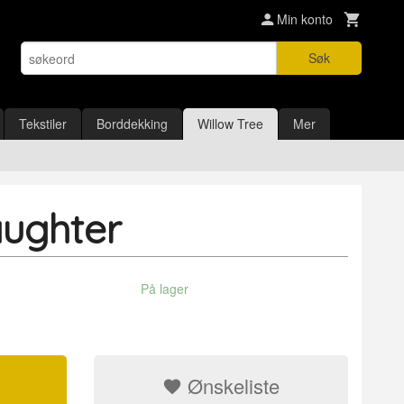
Min konto
Søk
Tekstiler
Borddekking
Willow Tree
Mer
ughter
På lager
Ønskeliste