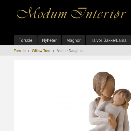
Gå
Lukk
til
innholdet
Produkter
Forside
Nyheter
Magnor
Halvor Bakke/Lama
Forside
Willow Tree
Mother Daughter