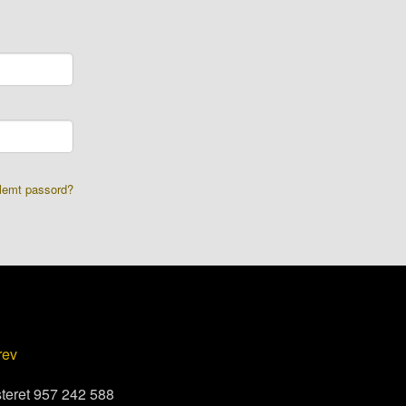
lemt passord?
rev
steret 957 242 588