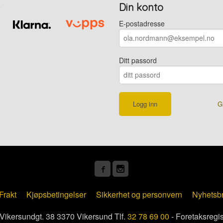
Din konto
E-postadresse
Ditt passord
G
Frakt
Kjøpsbetingelser
Sikkerhet og personvern
Nyhetsb
kersundgt. 38 3370 Vikersund Tlf.
32 78 69 00
- Foretaksregi