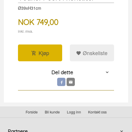
Ø39xH31cm
NOK
749,00
inkl. mva.
Kjøp
Ønskeliste
Del dette
Forside
Bli kunde
Logg inn
Kontakt oss
Partnere