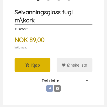
Selvanningsglass fugl
m\kork
10x25cm
NOK
89,00
inkl. mva.
Kjøp
Ønskeliste
Del dette