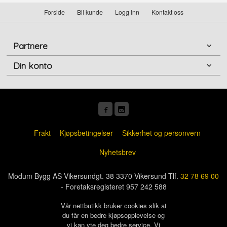
Forside
Bli kunde
Logg inn
Kontakt oss
Partnere
Din konto
Frakt
Kjøpsbetingelser
Sikkerhet og personvern
Nyhetsbrev
Modum Bygg AS Vikersundgt. 38 3370 Vikersund Tlf.
32 78 69 00
- Foretaksregisteret 957 242 588
Vår nettbutikk bruker cookies slik at
du får en bedre kjøpsopplevelse og
vi kan yte deg bedre service. Vi