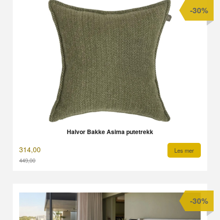
-30%
Halvor Bakke Asima putetrekk
314,00
Les mer
449,00
Rabatt
-30%