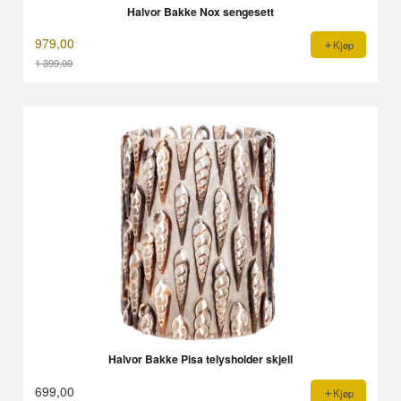
Halvor Bakke Nox sengesett
979,00
Kjøp
1 399,00
Rabatt
Halvor Bakke Pisa telysholder skjell
699,00
Kjøp