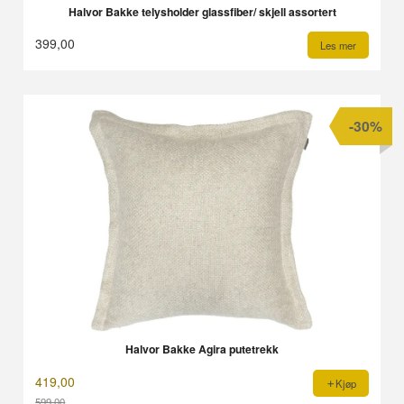
Halvor Bakke telysholder glassfiber/ skjell assortert
399,00
Les mer
-30%
Halvor Bakke Agira putetrekk
419,00
Kjøp
599,00