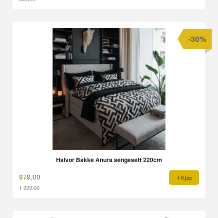
Rabatt
-30%
Halvor Bakke Anura sengesett 220cm
979,00
Kjøp
1 399,00
Rabatt