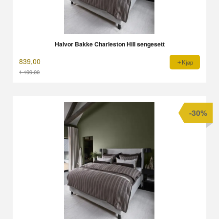
Halvor Bakke Charleston Hill sengesett
839,00
Kjøp
1 199,00
Rabatt
-30%