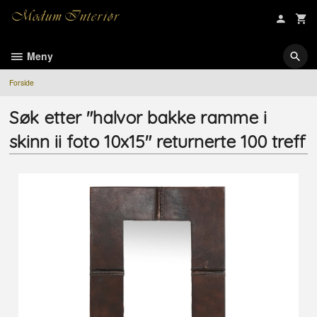
Gå
til
innholdet
Meny
Forside
Søk etter "halvor bakke ramme i
skinn ii foto 10x15" returnerte 100 treff