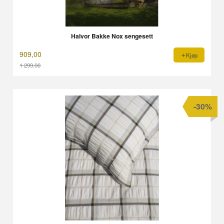
Halvor Bakke Nox sengesett
909,00
Kjøp
1 299,00
Rabatt
-30%