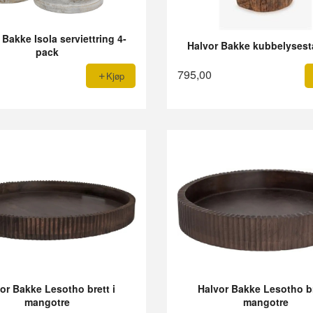
 Bakke Isola serviettring 4-
Halvor Bakke kubbelysest
pack
795,00
Kjøp
or Bakke Lesotho brett i
Halvor Bakke Lesotho br
mangotre
mangotre