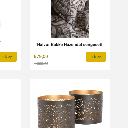
r
Halvor Bakke Hazendal sengesett
979,00
Kjøp
Kjøp
1 399,00
Rabatt