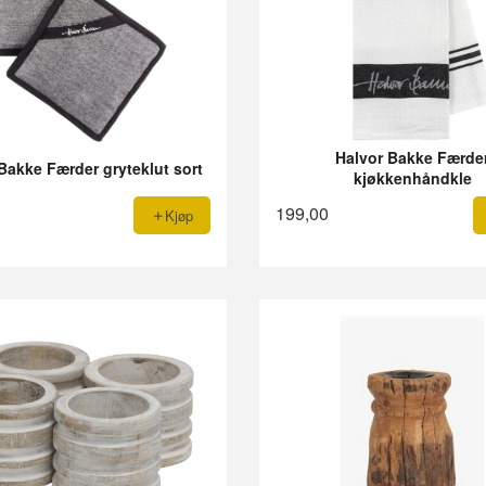
Halvor Bakke Færde
Bakke Færder gryteklut sort
kjøkkenhåndkle
199,00
Kjøp