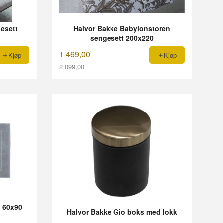
esett
Halvor Bakke Babylonstoren
sengesett 200x220
1 469,00
Kjøp
Kjøp
2 099,00
Rabatt
e 60x90
Halvor Bakke Gio boks med lokk