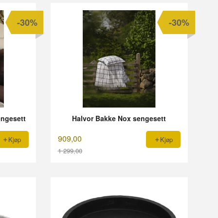
-30%
-30%
engesett
Halvor Bakke Nox sengesett
909,00
Kjøp
Kjøp
1 299,00
Rabatt