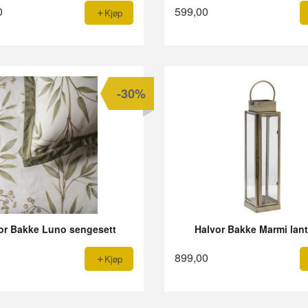
0
599,00
Kjøp
-30%
or Bakke Luno sengesett
Halvor Bakke Marmi lan
899,00
Kjøp