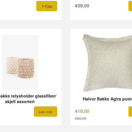
439,00
Kjøp
akke telysholder glassfiber/
Halvor Bakke Agira pute
skjell assortert
419,00
Les mer
599,00
Rabatt