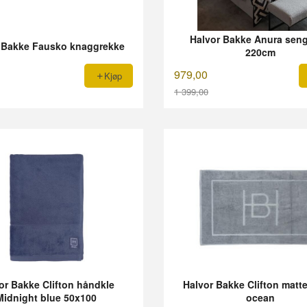
Halvor Bakke Anura seng
 Bakke Fausko knaggrekke
220cm
979,00
Kjøp
1 399,00
Rabatt
or Bakke Clifton håndkle
Halvor Bakke Clifton matt
Midnight blue 50x100
ocean