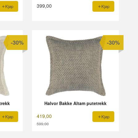
399,00
Kjøp
Kjøp
-30%
-30%
trekk
Halvor Bakke Altam putetrekk
419,00
Kjøp
Kjøp
599,00
Rabatt