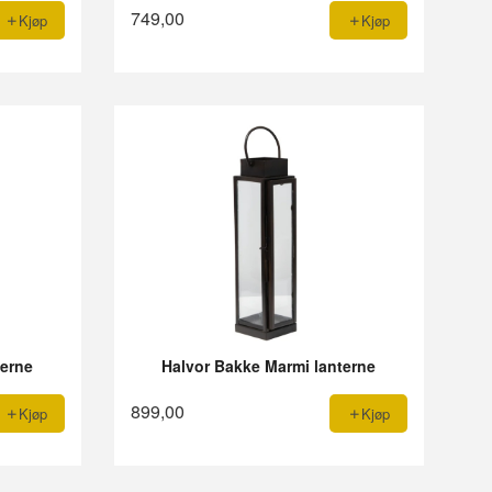
749,00
Kjøp
Kjøp
terne
Halvor Bakke Marmi lanterne
899,00
Kjøp
Kjøp