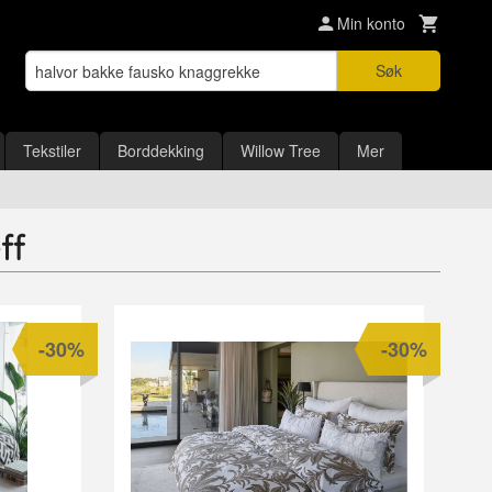
Min konto
Søk
Tekstiler
Borddekking
Willow Tree
Mer
ff
-30%
-30%