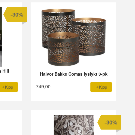
-30%
 Hill
Halvor Bakke Comas lyslykt 3-pk
749,00
Kjøp
Kjøp
-30%