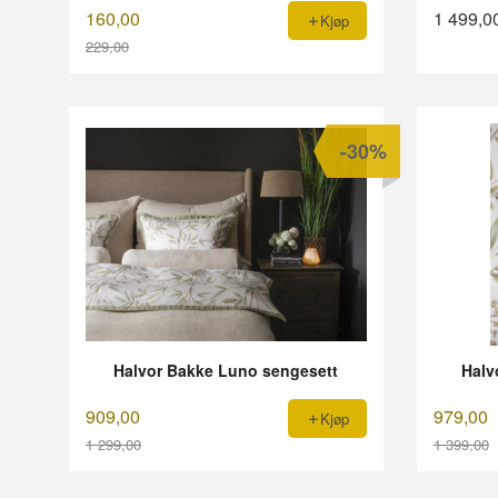
160,00
1 499,0
Kjøp
229,00
Rabatt
-30%
Halvor Bakke Luno sengesett
Halv
909,00
979,00
Kjøp
1 299,00
1 399,00
Rabatt
Rabatt