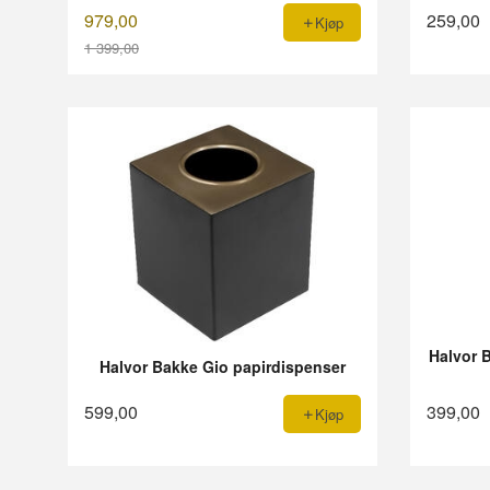
979,00
259,00
Kjøp
1 399,00
Rabatt
Halvor B
Halvor Bakke Gio papirdispenser
599,00
399,00
Kjøp