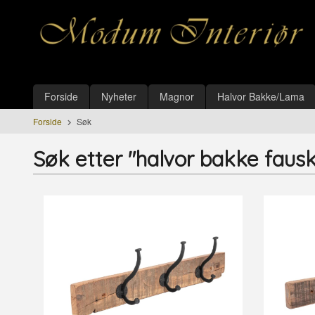
Gå
Lukk
til
innholdet
Produkter
Forside
Nyheter
Magnor
Halvor Bakke/Lama
Forside
Søk
Søk etter "halvor bakke faus