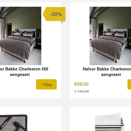
-30%
or Bakke Charleston Hill
Halvor Bakke Charleston
sengesett
sengesett
839,00
Kjøp
1 199,00
Rabatt