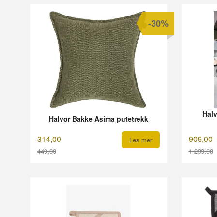
-30%
Halv
Halvor Bakke Asima putetrekk
314,00
909,00
Les mer
449,00
1 299,00
Rabatt
Rabatt