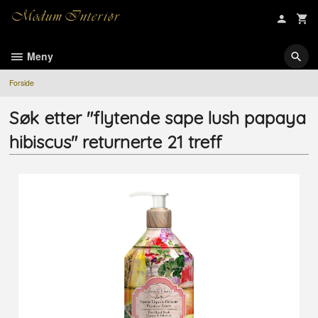
Gå
til
innholdet
Meny
Forside
Søk etter "flytende sape lush papaya
hibiscus" returnerte 21 treff