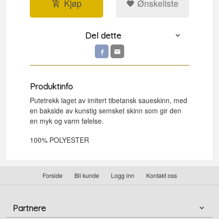
Kjøp
Ønskeliste
Del dette
Produktinfo
Putetrekk laget av imitert tibetansk saueskinn, med
en bakside av kunstig semsket skinn som gir den
en myk og varm følelse.
100% POLYESTER
Forside
Bli kunde
Logg inn
Kontakt oss
Partnere