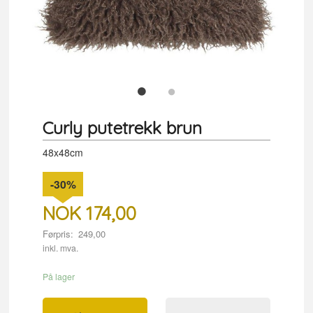
Curly putetrekk brun
48x48cm
-30%
NOK
174,00
Førpris:
249,00
Rabatt
inkl. mva.
På lager