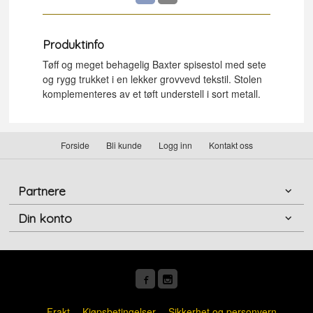
Produktinfo
Tøff og meget behagelig Baxter spisestol med sete
og rygg trukket i en lekker grovvevd tekstil. Stolen
komplementeres av et tøft understell i sort metall.
Forside
Bli kunde
Logg inn
Kontakt oss
Partnere
Din konto
Frakt
Kjøpsbetingelser
Sikkerhet og personvern