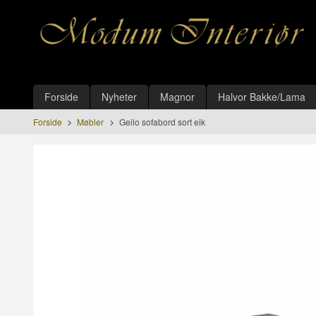
Gå
Lukk
til
innholdet
Produkter
Forside
Nyheter
Magnor
Halvor Bakke/Lama
Forside
Møbler
Geilo sofabord sort eik