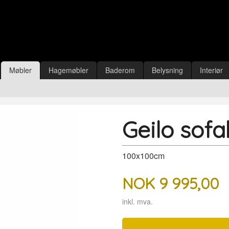
Møbler
Hagemøbler
Baderom
Belysning
Interiør
Geilo sofa
100x100cm
NOK
9 995,00
inkl. mva.