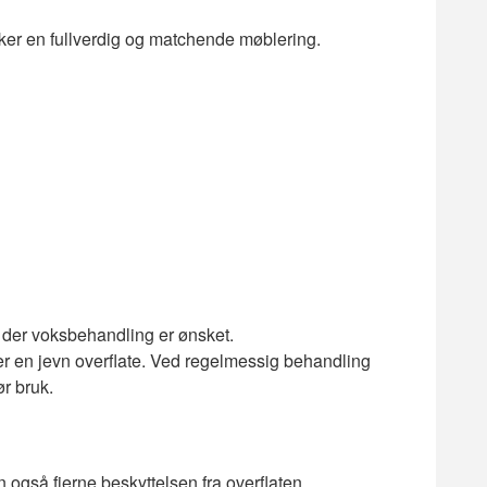
nsker en fullverdig og matchende møblering.
e der voksbehandling er ønsket.
ater en jevn overflate. Ved regelmessig behandling
ør bruk.
an også fjerne beskyttelsen fra overflaten.