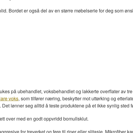
 solid. Bordet er også del av en større møbelserie for deg som ø
rukes på ubehandlet, voksbehandlet og lakkerte overflater av tr
lare voks
, som tilfører næring, beskytter mot uttørking og etterl
Det lønner seg alltid å teste produktene på et ikke synlig sted f
 lett over med en godt oppvridd bomullsklut.
ggresive for treverket og føre til riper eller slitasje. Mikrofiber k