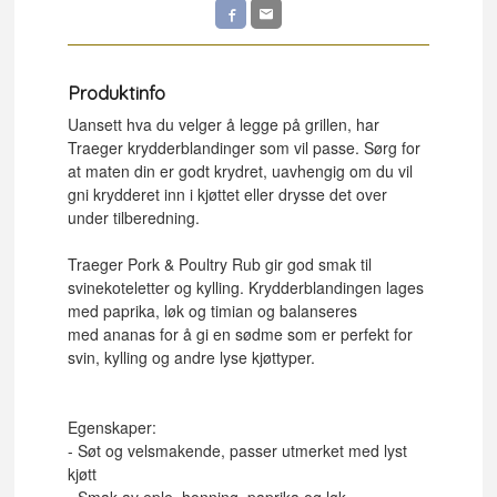
Produktinfo
Uansett hva du velger å legge på grillen, har
Traeger krydderblandinger som vil passe. Sørg for
at maten din er godt krydret, uavhengig om du vil
gni krydderet inn i kjøttet eller drysse det over
under tilberedning.
Traeger Pork & Poultry Rub gir god smak til
svinekoteletter og kylling. Krydderblandingen lages
med paprika, løk og timian og balanseres
med ananas for å gi en sødme som er perfekt for
svin, kylling og andre lyse kjøttyper.
Egenskaper:
- Søt og velsmakende, passer utmerket med lyst
kjøtt
- Smak av eple, honning, paprika og løk