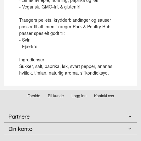
- Vegansk, GMO-fri, & glutenfri
Traegers pellets, krydderblandinger og sauser
passer til alt, men Traeger Pork & Poultry Rub
passer spesielt godt til:
- Svin
- Fjærkre
Ingredienser:
Sukker, salt, paprika, løk, svart pepper, ananas,
hvitløk, timian, naturlig aroma, silikondioksyd.
Forside
Bli kunde
Logg inn
Kontakt oss
Partnere
Din konto