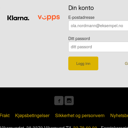
Din konto
E-postadresse
Ditt passord
G
Frakt
Kjøpsbetingelser
Sikkerhet og personvern
Nyhetsb
kersundgt. 38 3370 Vikersund Tlf.
32 78 69 00
- Foretaksregi