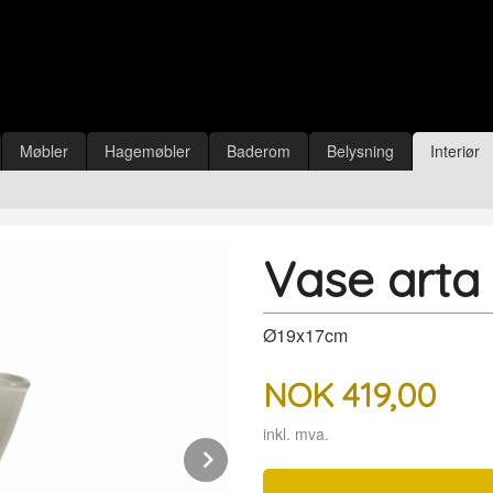
Møbler
Hagemøbler
Baderom
Belysning
Interiør
Vase arta
Ø19x17cm
NOK
419,00
inkl. mva.
Next