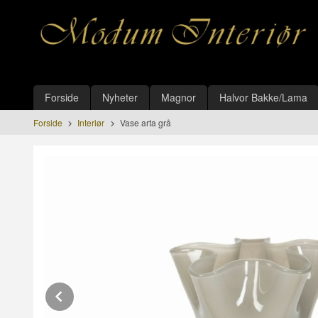
Gå
Lukk
til
innholdet
Produkter
Forside
Nyheter
Magnor
Halvor Bakke/Lama
Forside
Interiør
Vase arta grå
Prev