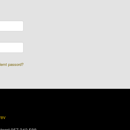
lemt passord?
rev
steret 957 242 588