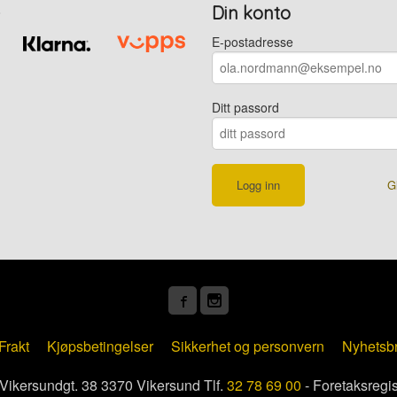
Din konto
E-postadresse
Ditt passord
G
Frakt
Kjøpsbetingelser
Sikkerhet og personvern
Nyhetsb
kersundgt. 38 3370 Vikersund Tlf.
32 78 69 00
- Foretaksregi