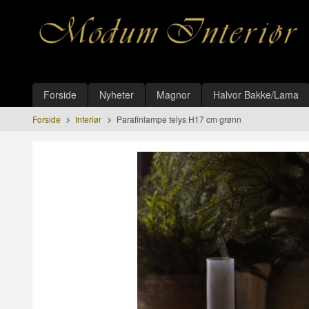
Gå
Lukk
til
innholdet
Produkter
Forside
Nyheter
Magnor
Halvor Bakke/Lama
Forside
Interiør
Parafinlampe telys H17 cm grønn