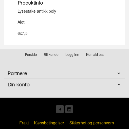
Produktinfo
Lysestake antikk poly
Alot
6x7,5
Forside
Bli kunde
Logg inn
Kontakt oss
Partnere
Din konto
Frakt
Kjøpsbetingelser
Sikkerhet og personvern