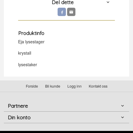
Del dette
Produktinfo
Eja lysestager
krystall
lysestaker
Forside
Bli kunde
Logg inn
Kontakt oss
Partnere
Din konto