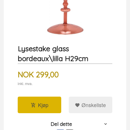
Lysestake glass
bordeaux\lilla H29cm
NOK
299,00
inkl. mva.
Kjøp
Ønskeliste
Del dette