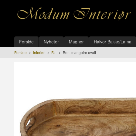
Gå
Lukk
til
innholdet
Produkter
Forside
Nyheter
Magnor
Halvor Bakke/Lama
Forside
Interiør
Fat
Brett mangotre ovalt