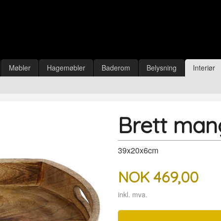
Møbler
Hagemøbler
Baderom
Belysning
Interiør
Brett man
39x20x6cm
NOK
469,00
inkl. mva.