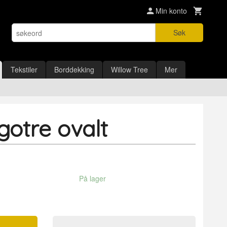
Min konto
Søk
Tekstiler
Borddekking
Willow Tree
Mer
gotre ovalt
På lager