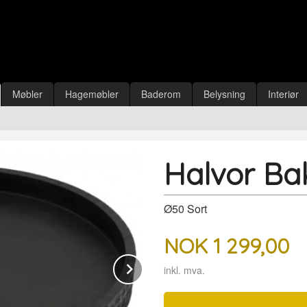
Møbler
Hagemøbler
Baderom
Belysning
Interiør
Halvor Bak
Ø50 Sort
NOK
1 299,00
Next
inkl. mva.