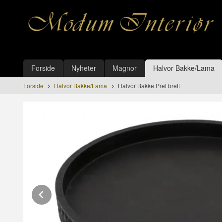
Gå
Lukk
til
innholdet
Produkter
Forside
Nyheter
Magnor
Halvor Bakke/Lama
Forside
Halvor Bakke/Lama
Halvor Bakke Pret brett
Prev