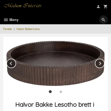
Gå
til
innholdet
Meny
Forside
Halvor Bakke/Lama
Prev
Ne
Halvor Bakke Lesotho brett i