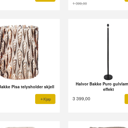
1 399,00
Rabatt
Halvor Bakke Puro gulvlamp
akke Pisa telysholder skjell
effekt
3 399,00
Kjøp