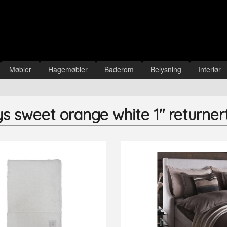
Møbler
Hagemøbler
Baderom
Belysning
Interiør
ys sweet orange white 1" returnert