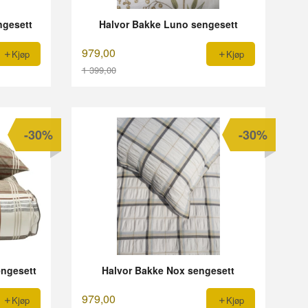
ngesett
Halvor Bakke Luno sengesett
979,00
Kjøp
Kjøp
1 399,00
Rabatt
-30%
-30%
engesett
Halvor Bakke Nox sengesett
979,00
Kjøp
Kjøp