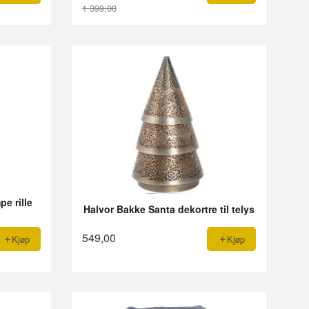
1 399,00
Rabatt
e rille
Halvor Bakke Santa dekortre til telys
549,00
Kjøp
Kjøp