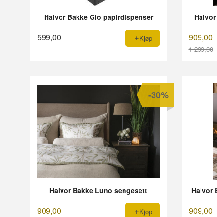
Halvor Bakke Gio papirdispenser
Halvor
599,00
909,00
Kjøp
1 299,00
Rabatt
-30%
Halvor Bakke Luno sengesett
Halvor 
909,00
909,00
Kjøp