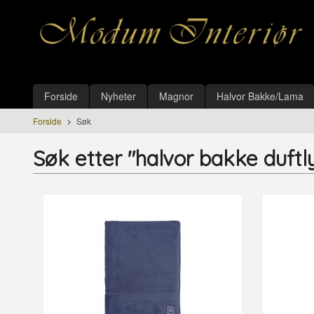
Gå
Lukk
til
innholdet
Produkter
Forside
Nyheter
Magnor
Halvor Bakke/Lama
Forside
Søk
Søk etter "halvor bakke duftl