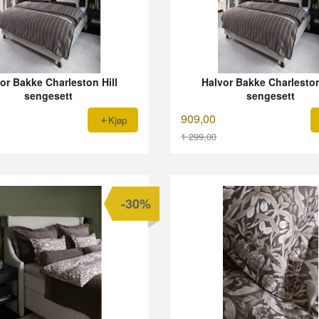
or Bakke Charleston Hill
Halvor Bakke Charleston
sengesett
sengesett
909,00
Kjøp
1 299,00
Rabatt
-30%