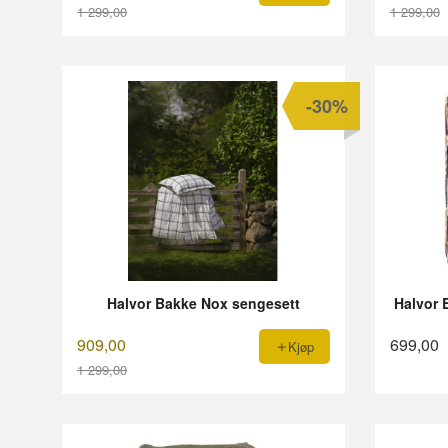
1 299,00
1 299,00
Rabatt
Rabatt
-30%
Halvor Bakke Nox sengesett
Halvor B
909,00
699,00
Kjøp
1 299,00
Rabatt