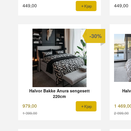
449,00
449,00
Kjøp
-30%
Halvor Bakke Anura sengesett
Hal
220cm
979,00
1 469,0
Kjøp
1 399,00
2 099,00
Rabatt
Rabatt