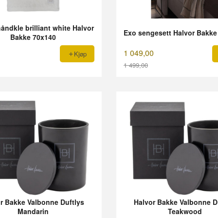
håndkle brilliant white Halvor
Exo sengesett Halvor Bakke
Bakke 70x140
1 049,00
Kjøp
1 499,00
Rabatt
r Bakke Valbonne Duftlys
Halvor Bakke Valbonne D
Mandarin
Teakwood