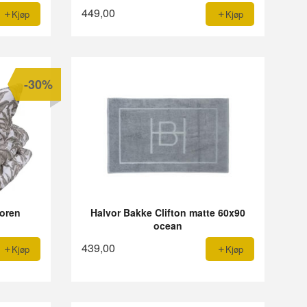
449,00
Kjøp
Kjøp
-30%
oren
Halvor Bakke Clifton matte 60x90
ocean
439,00
Kjøp
Kjøp