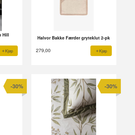
 Hill
Halvor Bakke Færder gryteklut 2-pk
279,00
Kjøp
Kjøp
-30%
-30%