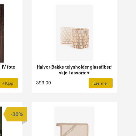
 IV foto
Halvor Bakke telysholder glassfiber/
skjell assortert
399,00
Kjøp
Les mer
-30%