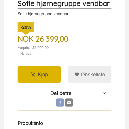
Sofie hjørnegruppe vendbar
Sofie hjørnegruppe vendbar
-20%
NOK
26 399,00
Førpris:
32 999,00
Rabatt
inkl. mva.
Kjøp
Ønskeliste
Del dette
Produktinfo