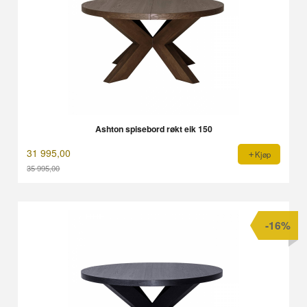
Ashton spisebord røkt eik 150
31 995,00
Kjøp
35 995,00
Rabatt
-16%