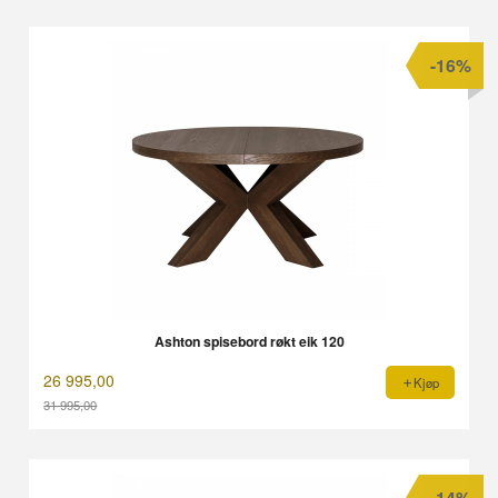
-16%
Ashton spisebord røkt eik 120
26 995,00
Kjøp
31 995,00
Rabatt
-14%