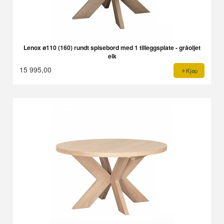
Lenox ø110 (160) rundt spisebord med 1 tilleggsplate - gråoljet
eik
15 995,00
Kjøp