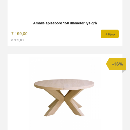
Amalie spisebord 150 diameter lys grå
7 199,00
Kjøp
8 999,00
Rabatt
-16%