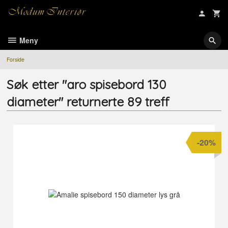
Gå
til
innholdet
Meny
Forside
Søk etter "aro spisebord 130
diameter" returnerte 89 treff
-20%