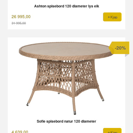
Ashton spisebord 120 diameter lys eik
26 995,00
Kjøp
31 995,00
Rabatt
-20%
Sofie spisebord natur 120 diameter
4 639,00
Kjøp