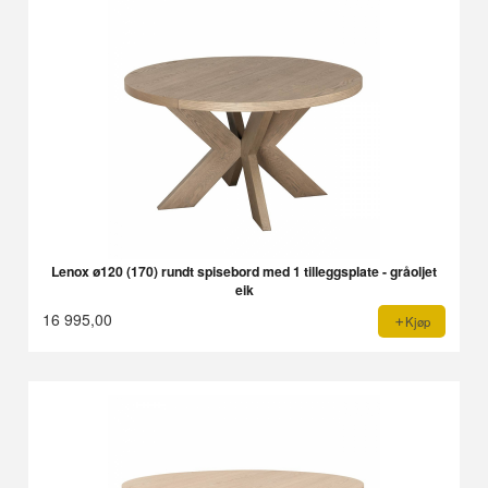
Lenox ø120 (170) rundt spisebord med 1 tilleggsplate - gråoljet
eik
16 995,00
Kjøp