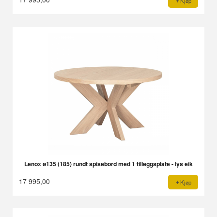
Kjøp
Lenox ø135 (185) rundt spisebord med 1 tilleggsplate - lys eik
17 995,00
Kjøp