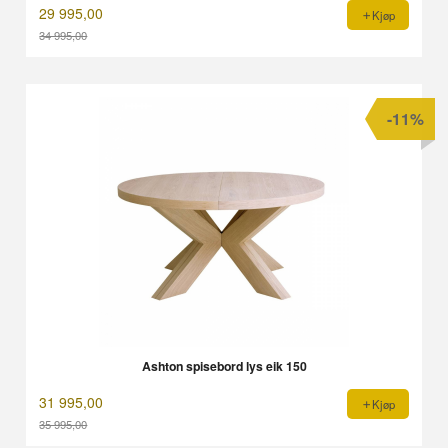
29 995,00
Kjøp
34 995,00
Rabatt
-11%
Ashton spisebord lys eik 150
31 995,00
Kjøp
35 995,00
Rabatt