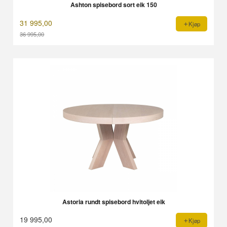
Ashton spisebord sort eik 150
31 995,00
Kjøp
36 995,00
Rabatt
Astoria rundt spisebord hvitoljet eik
19 995,00
Kjøp