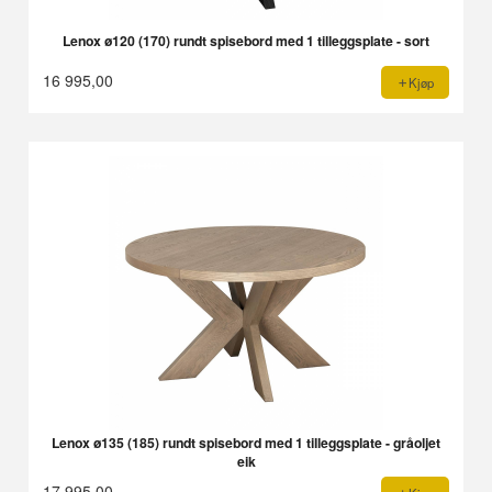
Lenox ø120 (170) rundt spisebord med 1 tilleggsplate - sort
16 995,00
Kjøp
Lenox ø135 (185) rundt spisebord med 1 tilleggsplate - gråoljet
eik
17 995,00