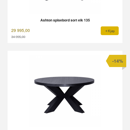
Ashton spisebord sort eik 135
29 995,00
Kjøp
34 995,00
Rabatt
-14%