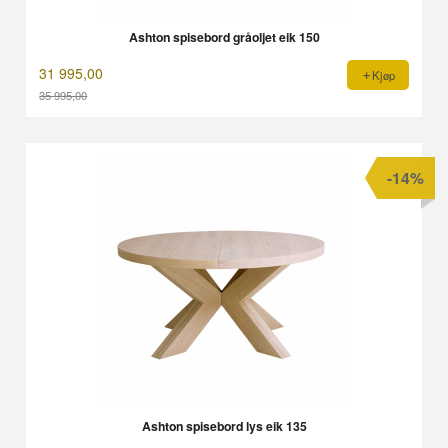
Ashton spisebord gråoljet eik 150
31 995,00
Kjøp
35 995,00
Rabatt
-14%
Ashton spisebord lys eik 135