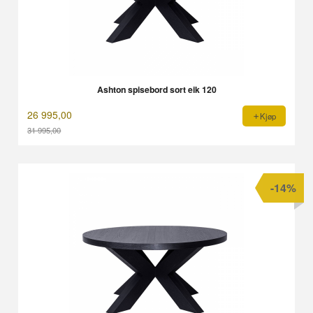
Ashton spisebord sort eik 120
26 995,00
Kjøp
31 995,00
Rabatt
-14%