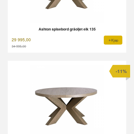
Ashton spisebord gråoljet eik 135
29 995,00
Kjøp
34 995,00
Rabatt
-11%