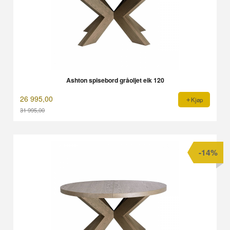
Ashton spisebord gråoljet eik 120
26 995,00
Kjøp
31 995,00
Rabatt
-14%