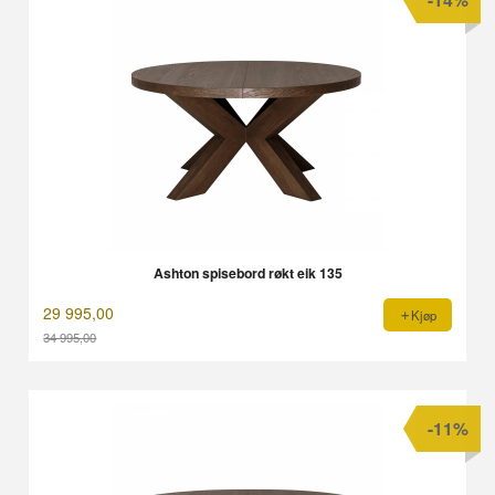
Ashton spisebord røkt eik 135
29 995,00
Kjøp
34 995,00
Rabatt
-11%