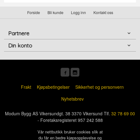
Forside
Bli kunde
Logg inn
Kontakt oss
Partnere
Din konto
Frakt
Kjøpsbetingelser
Sikkerhet og personvern
Nyhetsbrev
Modum Bygg AS Vikersundgt. 38 3370 Vikersund Tlf.
32 78 69 00
- Foretaksregisteret 957 242 588
Vår nettbutikk bruker cookies slik at
du får en bedre kjøpsopplevelse og