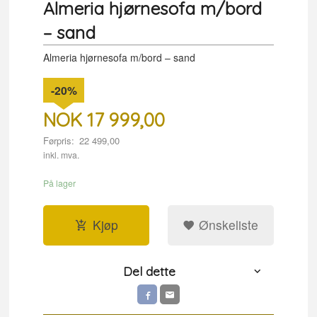
Almeria hjørnesofa m/bord
– sand
Almeria hjørnesofa m/bord – sand
-20%
NOK
17 999,00
Førpris:
22 499,00
Rabatt
inkl. mva.
På lager
Kjøp
Ønskeliste
Del dette