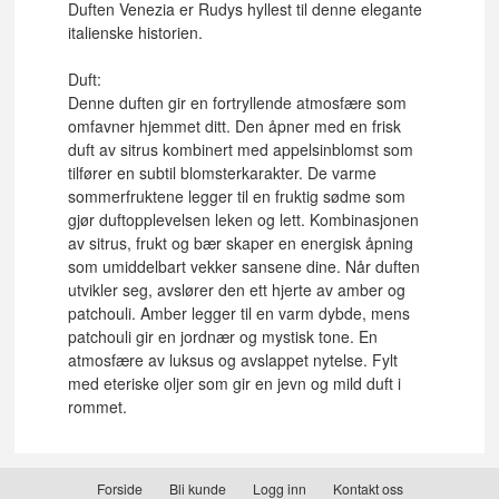
Duften Venezia er Rudys hyllest til denne elegante
italienske historien.
Duft:
Denne duften gir en fortryllende atmosfære som
omfavner hjemmet ditt. Den åpner med en frisk
duft av sitrus kombinert med appelsinblomst som
tilfører en subtil blomsterkarakter. De varme
sommerfruktene legger til en fruktig sødme som
gjør duftopplevelsen leken og lett. Kombinasjonen
av sitrus, frukt og bær skaper en energisk åpning
som umiddelbart vekker sansene dine. Når duften
utvikler seg, avslører den ett hjerte av amber og
patchouli. Amber legger til en varm dybde, mens
patchouli gir en jordnær og mystisk tone. En
atmosfære av luksus og avslappet nytelse. Fylt
med eteriske oljer som gir en jevn og mild duft i
rommet.
Forside
Bli kunde
Logg inn
Kontakt oss