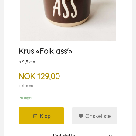
Krus «Folk ass'»
h 9,5 cm
NOK
129,00
inkl. mva.
På lager
Kjøp
Ønskeliste
Del dette