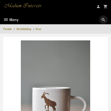
Gå
til
innholdet
Meny
Forside
Borddekking
Krus