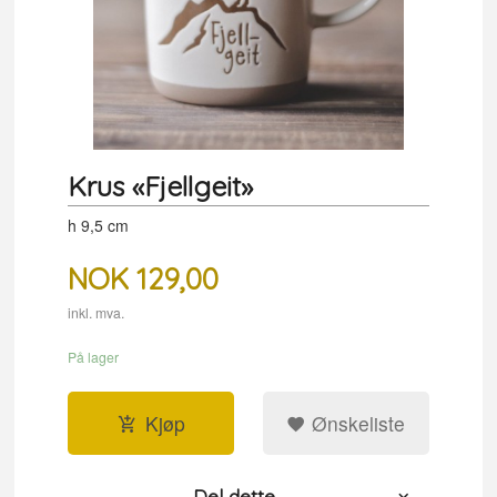
Krus «Fjellgeit»
h 9,5 cm
NOK
129,00
inkl. mva.
På lager
Kjøp
Ønskeliste
Del dette