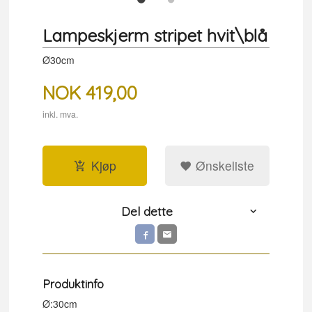
Lampeskjerm stripet hvit\blå
Ø30cm
NOK
419,00
inkl. mva.
Kjøp
Ønskeliste
Del dette
Produktinfo
Ø:30cm